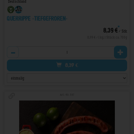
Deutschland
Querrippe -TIEFGEFROREN-
*
8,39 €
/ Stk
11,99 € / 1 kg, 1 Stück ca. 700g
Anzahl
8,39
€
Art.-Nr. 547