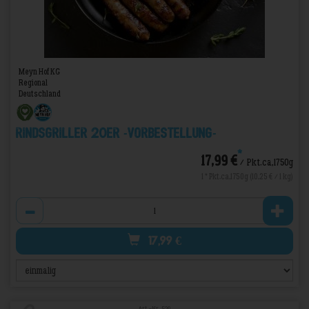
Meyn Hof KG
Regional
Deutschland
Rindsgriller 20er -VORBESTELLUNG-
*
17,99 €
/ Pkt.ca,1750g
1 * Pkt.ca,1750g (10,25 € / 1 kg)
Anzahl
17,99
€