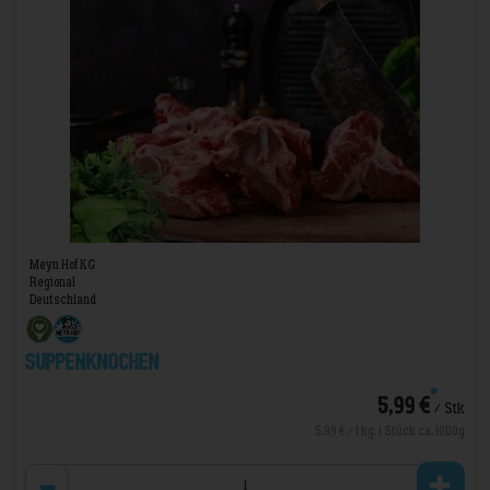
Meyn Hof KG
Regional
Deutschland
Suppenknochen
*
5,99 €
/ Stk
5,99 € / 1 kg, 1 Stück ca. 1000g
Anzahl