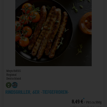
Meyn Hof KG
Regional
Deutschland
Rindsgriller, 6er -TIEFGEFROREN-
*
8,49 €
/ Pkt.ca.550g