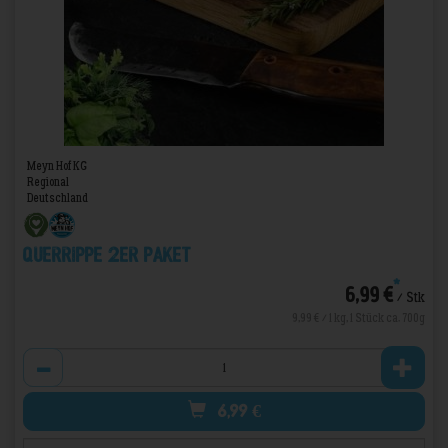
Meyn Hof KG
Regional
Deutschland
Querrippe 2er Paket
*
6,99 €
/ Stk
9,99 € / 1 kg, 1 Stück ca. 700g
Anzahl
6,99
€