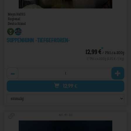
Meyn Hof KG
Regional
Deutschland
Suppenhuhn -TIEFGEFROREN-
*
12,99 €
/ Pkt.ca.1100g
1 * Pkt.ca.1100g (11,82 € / 1 kg)
Anzahl
12,99
€
Art.-Nr. 531