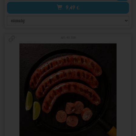
9,49
€
Art.-Nr. 556