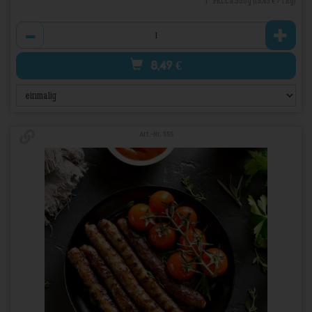
1 * Pkt.ca.550g (15,45 € / 1 kg)
Anzahl
8,49
€
Art.-Nr. 555