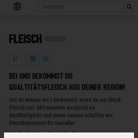
Produkt
Fleisch
31 von 89
Bei uns bekommst du
Qualtitätsfleisch aus deiner Region!
Gut zu wissen wo´s herkommt, wenn du ein Stück
Fleisch isst. Mit unserem Anspruch an
Nachhaltigkeit und puren Genuss schaffen wir
Fleischmomente für Genießer.
Hier findest du saftiges Rindfleisch, kochtopf-fertige