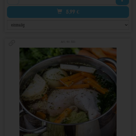
5,99
€
Art.-Nr. 601