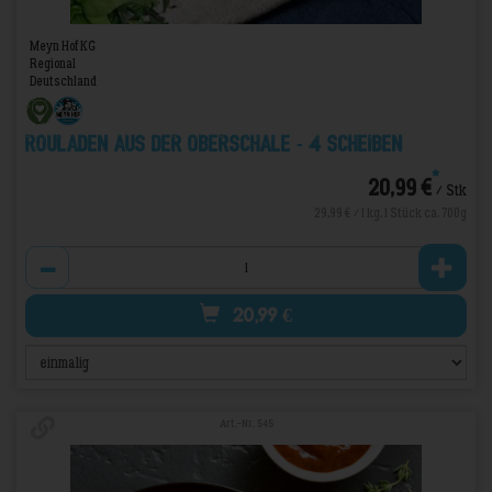
Meyn Hof KG
Regional
Deutschland
Rouladen aus der Oberschale - 4 Scheiben
*
20,99 €
/ Stk
29,99 € / 1 kg, 1 Stück ca. 700g
Anzahl
20,99
€
Art.-Nr. 545