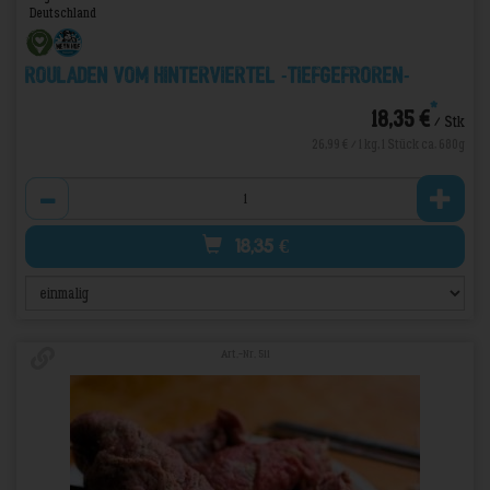
Deutschland
Rouladen vom Hinterviertel -TIEFGEFROREN-
*
18,35 €
/ Stk
26,99 € / 1 kg, 1 Stück ca. 680g
Anzahl
18,35
€
Art.-Nr. 511