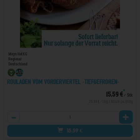
Meyn Hof KG
Regional
Deutschland
Rouladen vom Vorderviertel -TIEFGEFROREN-
*
15,59 €
/ Stk
25,99 € / 1 kg, 1 Stück ca. 600g
Anzahl
15,59
€