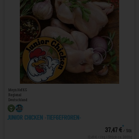
Meyn Hof KG
Regional
Deutschland
Junior Chicken -TIEFGEFROREN-
*
37,47 €
/ Stk
12,49 € / 1 kg, 1 Stück ca. 3000g