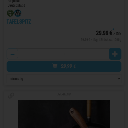
Regional
Deutschland
Tafelspitz
*
29,99 €
/ Stk
29,99 € / 1 kg, 1 Stück ca. 1000g
Anzahl
29,99
€
Art.-Nr. 527