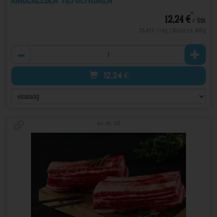
Rinderleber Tiefgefroren
*
12,24 €
/ Stk
25,49 € / 1 kg, 1 Stück ca. 480g
Anzahl
12,24
€
Art.-Nr. 526