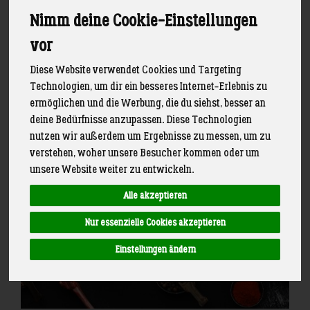
Suppenhühner, Brathähnchen sowie Wurst und
Nimm deine Cookie-Einstellungen
Snacks. Immer bestellbar, aber natürlich nur lieferbar
solange der Vorrat reicht.
vor
Diese Website verwendet Cookies und Targeting
Melde dich gern für unsere
an, um
Schlemmerpost
Technologien, um dir ein besseres Internet-Erlebnis zu
keine Aktion mehr zu verpassen
ermöglichen und die Werbung, die du siehst, besser an
deine Bedürfnisse anzupassen. Diese Technologien
nutzen wir außerdem um Ergebnisse zu messen, um zu
verstehen, woher unsere Besucher kommen oder um
unsere Website weiter zu entwickeln.
Alle akzeptieren
Nur essenzielle Cookies akzeptieren
Einstellungen ändern