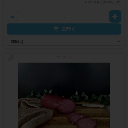
1 * Pkt.ca.65g (45,99 € / 1 kg)
Anzahl
2,99
€
Art.-Nr. 530