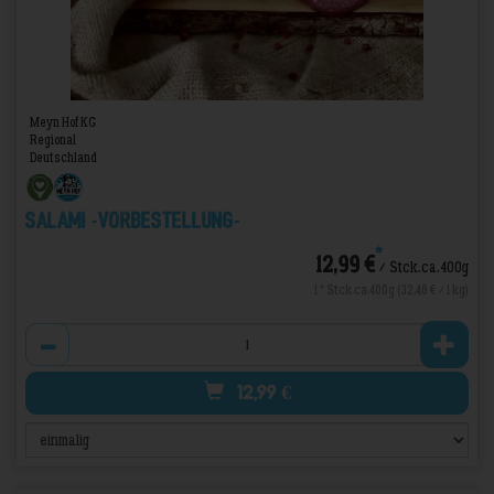
Meyn Hof KG
Regional
Deutschland
Salami -VORBESTELLUNG-
*
12,99 €
/ Stck.ca.400g
1 * Stck.ca.400g (32,48 € / 1 kg)
Anzahl
12,99
€