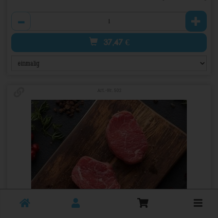
Anzahl
37,47
€
Art.-Nr. 502
Toggle
cart