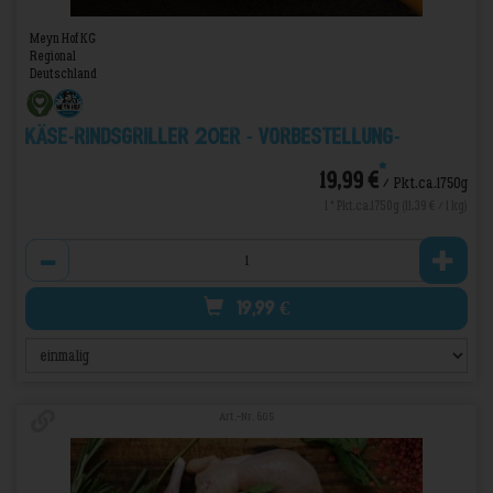
Meyn Hof KG
Regional
Deutschland
Käse-Rindsgriller 20er - VORBESTELLUNG-
*
19,99 €
/ Pkt.ca.1750g
1 * Pkt.ca.1750g (11,39 € / 1 kg)
Anzahl
19,99
€
Art.-Nr. 605