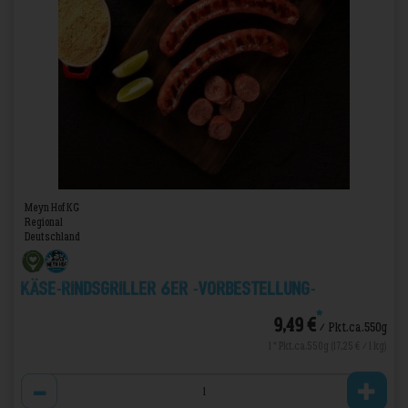
Meyn Hof KG
Regional
Deutschland
Käse-Rindsgriller 6er -VORBESTELLUNG-
*
9,49 €
/ Pkt.ca.550g
1 * Pkt.ca.550g (17,25 € / 1 kg)
Anzahl