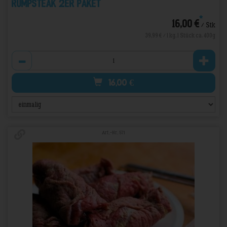
Rumpsteak 2er Paket
*
16,00 €
/ Stk
39,99 € / 1 kg, 1 Stück ca. 400g
Anzahl
16,00
€
Art.-Nr. 571