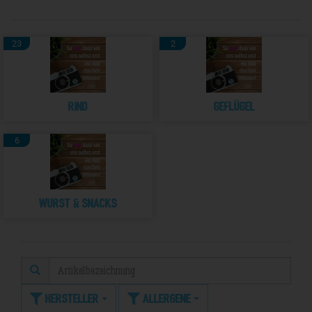
23
2
Rind
Geflügel
6
Wurst & Snacks
Hersteller
Allergene