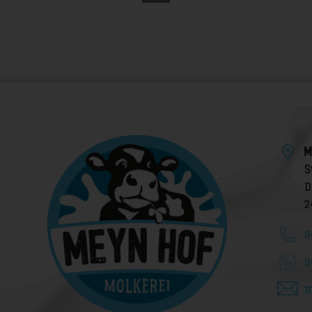
M
S
D
2
0
0
m