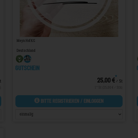
Meyn Hof KG
Deutschland
Gutschein
*
25,00 €
t
/ St
)
1 * St (25,00 € / Stk)
Bitte Registrieren / Einloggen