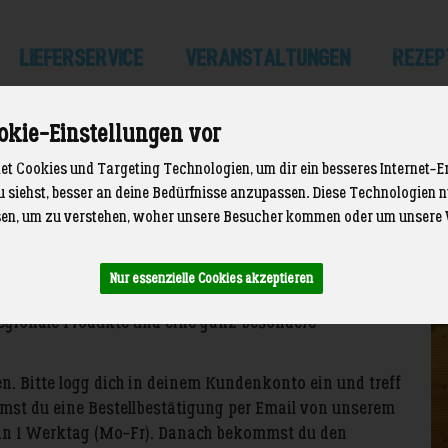
LIEFERSERVICE
Veranstaltungen
Rezep
okie-Einstellungen vor
t Cookies und Targeting Technologien, um dir ein besseres Internet-E
u siehst, besser an deine Bedürfnisse anzupassen. Diese Technologien
en, um zu verstehen, woher unsere Besucher kommen oder um unsere 
Nur essenzielle Cookies akzeptieren
s tun? Dann sind unsere Gutscheine zum Ausdrucken
 regionale Produkte und eine ganz besondere
en. Bitte logg dich in deinem Kundenkonto ein und treff
mmst du eine Bestellbestätigung per Email von unserem
an 1 Werktag (Mo-Fr). Danach bekommst du den