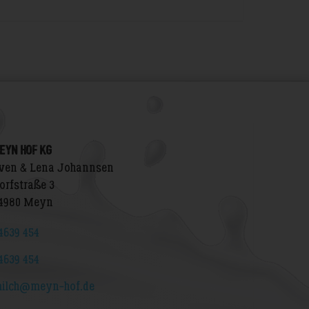
EYN HOF KG
ven & Lena Johannsen
orfstraße 3
4980 Meyn
4639 454
4639 454
ilch@meyn-hof.de