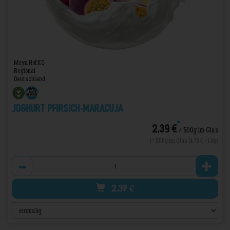
Meyn Hof KG
Regional
Deutschland
Joghurt Pfirsich-Maracuja
*
2,39 €
/ 500g im Glas
1 * 500g im Glas (4,78 € / 1 kg)
Anzahl
2,39
€