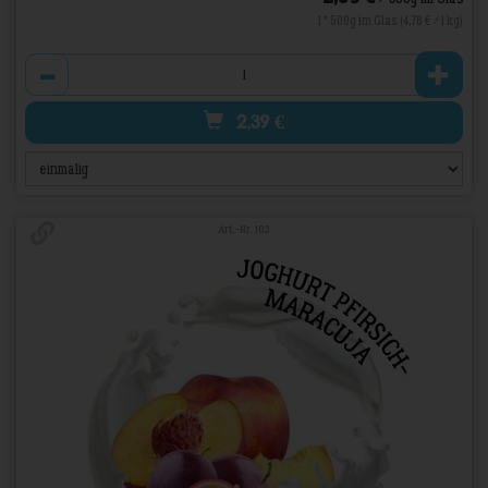
1 * 500g im Glas (4,78 € / 1 kg)
Anzahl
2,39
€
Art.-Nr. 103