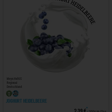
Meyn Hof KG
Regional
Deutschland
Joghurt Heidelbeere
*
2,39 €
/ 500g im Glas