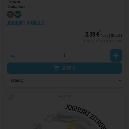
Regional
Deutschland
Joghurt Vanille
*
2,39 €
/ 500g im Glas
1 * 500g im Glas (4,78 € / 1 kg)
Anzahl
2,39
€
Art.-Nr. 114