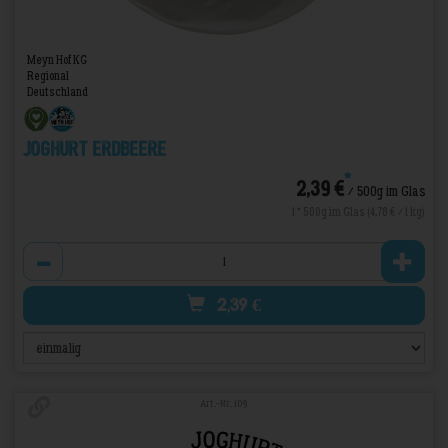
Meyn Hof KG
Regional
Deutschland
Joghurt Erdbeere
*
2,39 €
/ 500g im Glas
1 * 500g im Glas (4,78 € / 1 kg)
Anzahl
2,39
€
Art.-Nr. 109