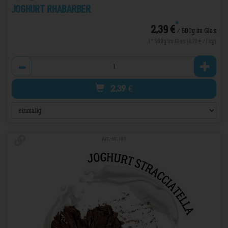
Joghurt Rhabarber
*
2,39 €
/ 500g im Glas
1 * 500g im Glas (4,78 € / 1 kg)
Anzahl
2,39
€
Art.-Nr. 105