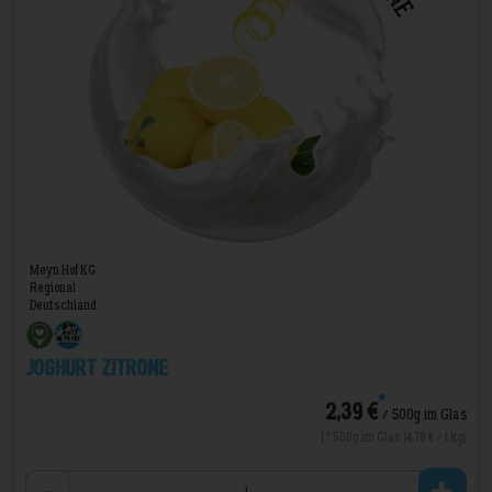
Meyn Hof KG
Regional
Deutschland
Joghurt Zitrone
*
2,39 €
/ 500g im Glas
1 * 500g im Glas (4,78 € / 1 kg)
Anzahl