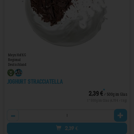
Meyn Hof KG
Regional
Deutschland
Joghurt Stracciatella
*
2,39 €
/ 500g im Glas
1 * 500g im Glas (4,78 € / 1 kg)
Anzahl
2,39
€