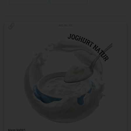
Art.-Nr. 101
Meyn Hof KG