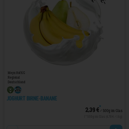
Meyn Hof KG
Regional
Deutschland
Joghurt Birne-Banane
*
2,39 €
/ 500g im Glas
1 * 500g im Glas (4,78 € / 1 kg)
Anzahl