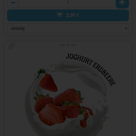
2,39
€
Art.-Nr. 106