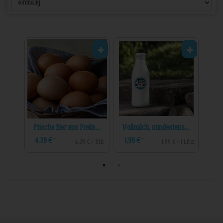
Frische Eier aus Freilandhaltung 6er
Frische Eier aus Freilandhaltung 10er
Vollmilch, mindestens 3,8% Fett
4,39 €
1,99 €
1,8
*
*
€ / Stk
4,39 € / Stk
1,99 € / 1 Liter