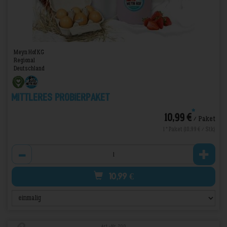
Meyn Hof KG
Regional
Deutschland
Mittleres Probierpaket
*
10,99 €
/ Paket
1 * Paket (10,99 € / Stk)
Anzahl
10,99
€
Art.-Nr. 700