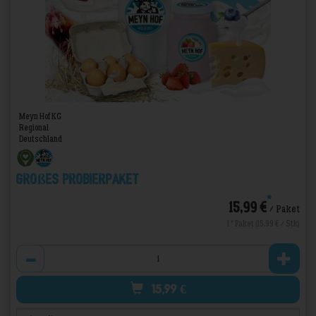
Meyn Hof KG
Regional
Deutschland
Großes Probierpaket
*
15,99 €
/ Paket
1 * Paket (15,99 € / Stk)
Anzahl
15,99
€