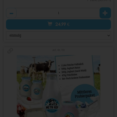
Anzahl
24,99
€
Art.-Nr. 710