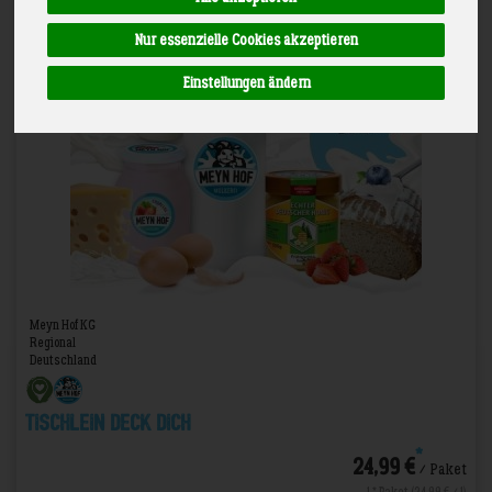
Nur essenzielle Cookies akzeptieren
Einstellungen ändern
Meyn Hof KG
Regional
Deutschland
Tischlein deck dich
*
24,99 €
/ Paket
1 * Paket (24,99 € / 1)