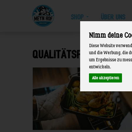
SHOP
ÜBER UNS
Meyn
Hof
Nimm deine Co
Diese Website verwende
Qualitätsfleisch vom
und die Werbung, die d
um Ergebnisse zu mess
entwickeln.
Alle akzeptieren