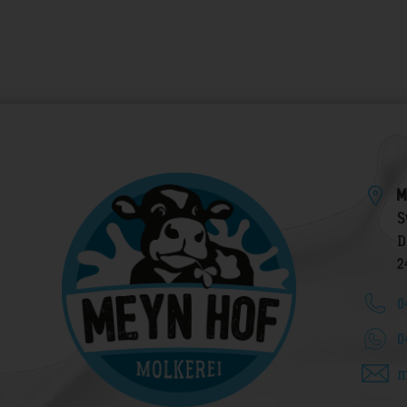
M
S
D
2
0
0
m