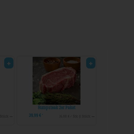
Rumpsteak 2er Paket
Fl
39,99 €
29,99 €
*
*
47,99 € / Stk (1 Stück ca. 800g)
16,00 € / Stk (1 Stück ca. 400g)