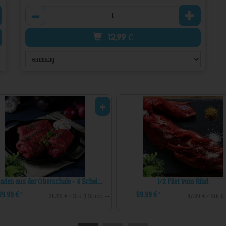
Anzahl
12,99
€
Rouladen aus der Oberschale - 4 Scheiben
1/2 Filet vom Rind
29,99 €
59,99 €
*
*
20,99 € / Stk (1 Stück ca. 700g)