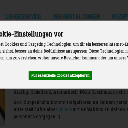
LIEFERSERVICE
Veranstaltungen
Rezep
okie-Einstellungen vor
t Cookies und Targeting Technologien, um dir ein besseres Internet-E
 Meyn Hof
u siehst, besser an deine Bedürfnisse anzupassen. Diese Technologien
2 von 89
en, um zu verstehen, woher unsere Besucher kommen oder um unsere 
Immer bestellbar, aber natürlich nur lieferbar solange de
Nur essenzielle Cookies akzeptieren
Beeindruckt nicht nur deine Schwieger
Kräftig. Gehaltvoll. Aromatisch. Mehr Geschmack geht n
Dein Suppenhuhn kommt tiefgefroren an deinem persönl
Bitte stell dafür eine
Kühlbox
mit Kühlakkus an deinen 
persönlich entgegen. :)