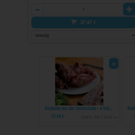
Anzahl
37,47
€
pitz
Rouladen aus der Unterschale - 4 Scheiben
23,49 €
*
29,99 € / Stk (1 Stück ca. 1000g)
14,09 € / Stk (1 Stück ca. 600g)