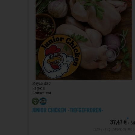
Meyn Hof KG
Regional
Deutschland
Junior Chicken -TIEFGEFROREN-
*
37,47 €
/ St
12,49 € / 1 kg, 1 Stück ca. 3000