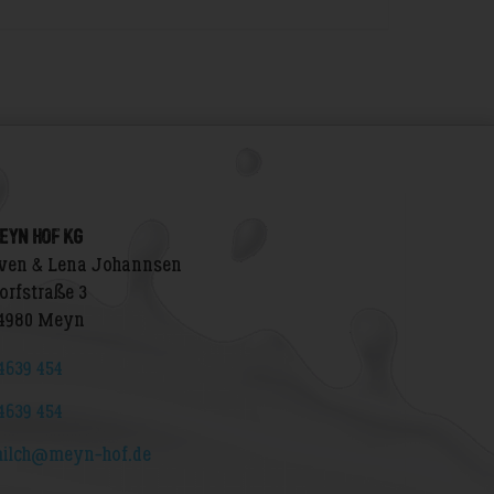
EYN HOF KG
ven & Lena Johannsen
orfstraße 3
4980 Meyn
4639 454
4639 454
ilch@meyn-hof.de