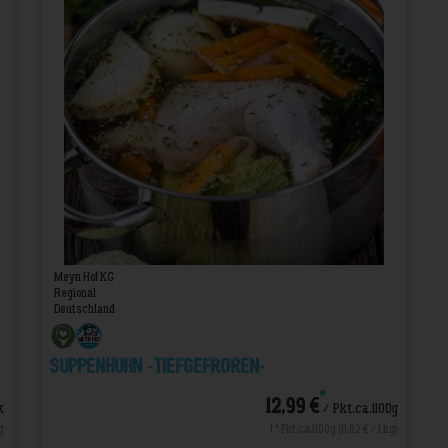
Meyn Hof KG
Regional
Deutschland
Suppenhuhn -TIEFGEFROREN-
*
12,99 €
k
/ Pkt.ca.1100g
g
1 * Pkt.ca.1100g (11,82 € / 1 kg)