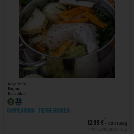
Meyn Hof KG
Regional
Deutschland
Suppenhuhn -TIEFGEFROREN-
*
12,99 €
/ Pkt.ca.1100g
1 * Pkt.ca.1100g (11,82 € / 1 kg)