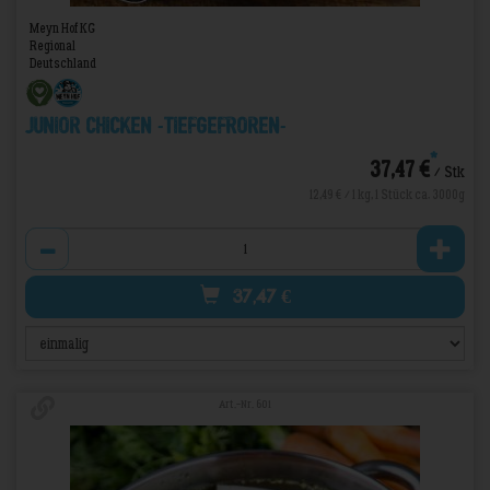
Meyn Hof KG
Regional
Deutschland
Junior Chicken -TIEFGEFROREN-
*
37,47 €
/ Stk
12,49 € / 1 kg, 1 Stück ca. 3000g
Anzahl
37,47
€
Art.-Nr. 601