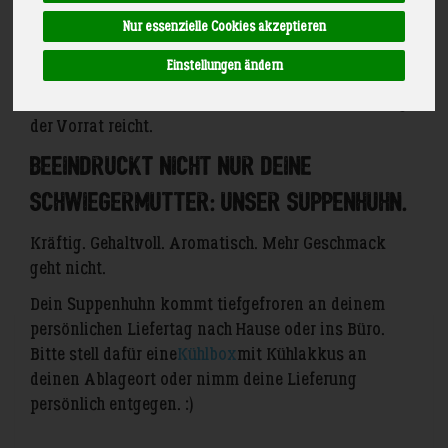
Nur essenzielle Cookies akzeptieren
Einstellungen ändern
Immer bestellbar, aber natürlich nur lieferbar solange
der Vorrat reicht.
Beeindruckt nicht nur deine
Schwiegermutter: unser Suppenhuhn.
Kräftig. Gehaltvoll. Aromatisch. Mehr Geschmack
geht nicht.
Dein Suppenhuhn kommt tiefgefroren an deinem
persönlichen Liefertag nach Hause oder ins Büro.
Bitte stell dafür eine
Kühlbox
mit Kühlakkus an
deinen Ablageort oder nimm deine Lieferung
persönlich entgegen. :)