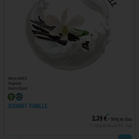
Meyn Hof KG
Regional
Deutschland
Joghurt Vanille
*
2,39 €
/ 500g im Glas
1 * 500g im Glas (4,78 € / 1 kg)
Anzahl