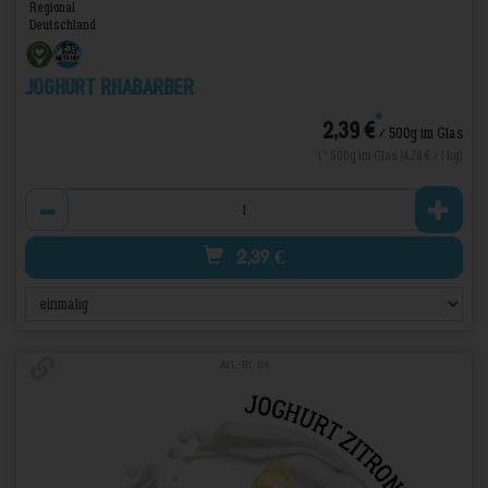
Regional
Deutschland
Joghurt Rhabarber
*
2,39 €
/ 500g im Glas
1 * 500g im Glas (4,78 € / 1 kg)
Anzahl
2,39
€
Art.-Nr. 114