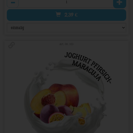
2,39
€
Art.-Nr. 103