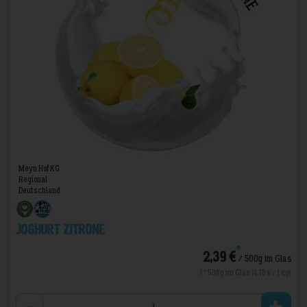
Meyn Hof KG
Regional
Deutschland
Joghurt Zitrone
*
2,39 €
/ 500g im Glas
1 * 500g im Glas (4,78 € / 1 kg)
Anzahl