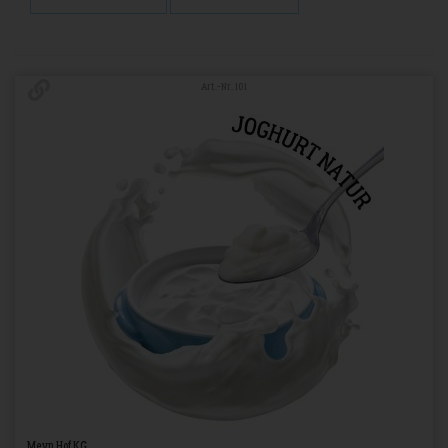
Art.-Nr. 101
Meyn Hof KG