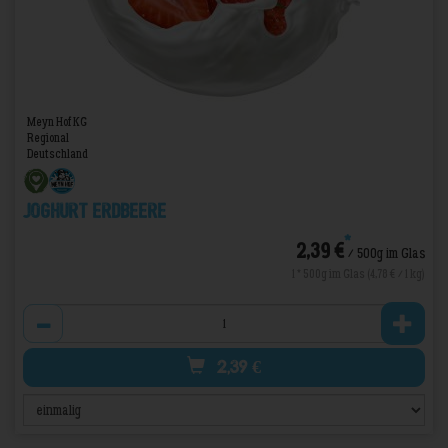
Meyn Hof KG
Regional
Deutschland
Joghurt Erdbeere
*
2,39 €
/ 500g im Glas
1 * 500g im Glas (4,78 € / 1 kg)
Anzahl
2,39
€