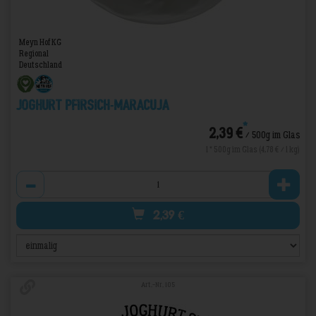
Meyn Hof KG
Regional
Deutschland
Joghurt Pfirsich-Maracuja
*
2,39 €
/ 500g im Glas
1 * 500g im Glas (4,78 € / 1 kg)
Anzahl
2,39
€
Art.-Nr. 105