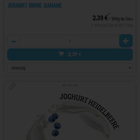
Joghurt Birne-Banane
*
2,39 €
/ 500g im Glas
1 * 500g im Glas (4,78 € / 1 kg)
Anzahl
2,39
€
Art.-Nr. 109