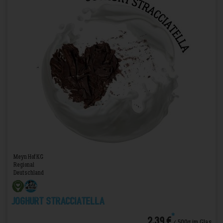
Meyn Hof KG
Regional
Deutschland
Joghurt Stracciatella
*
2,39 €
/ 500g im Glas