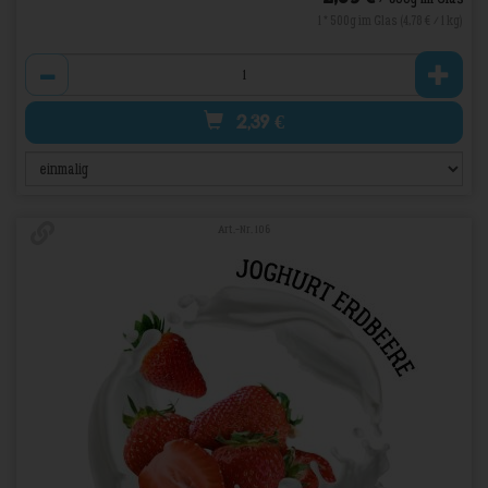
1 * 500g im Glas (4,78 € / 1 kg)
Anzahl
2,39
€
Art.-Nr. 106