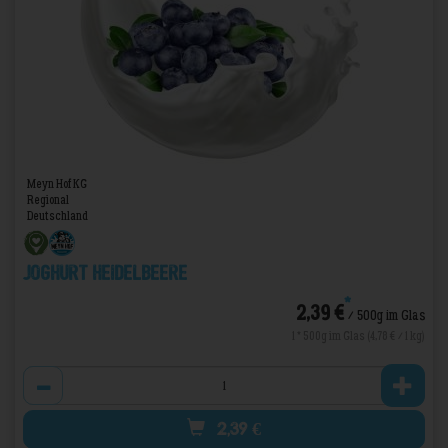
Meyn Hof KG
Regional
Deutschland
Joghurt Heidelbeere
*
2,39 €
/ 500g im Glas
1 * 500g im Glas (4,78 € / 1 kg)
Anzahl
2,39
€