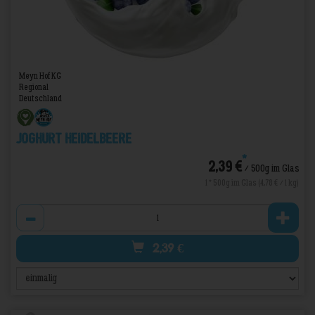
Meyn Hof KG
Regional
Deutschland
Joghurt Heidelbeere
*
2,39 €
/ 500g im Glas
1 * 500g im Glas (4,78 € / 1 kg)
Anzahl
2,39
€