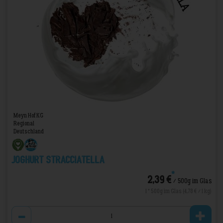
Meyn Hof KG
Regional
Deutschland
Joghurt Stracciatella
*
2,39 €
/ 500g im Glas
1 * 500g im Glas (4,78 € / 1 kg)
Anzahl