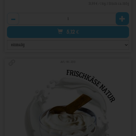
31,99 € / 1 kg, 1 Stück ca. 160g
Anzahl
5,12
€
Art.-Nr. 200