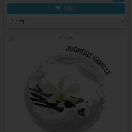
2,39
€
Art.-Nr. 102