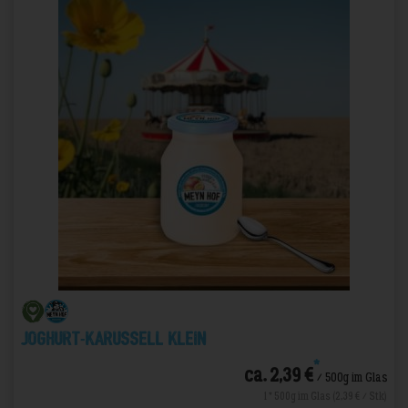
Joghurt-Karussell Klein
*
ca. 2,39 €
/ 500g im Glas
1 * 500g im Glas (2,39 € / Stk)