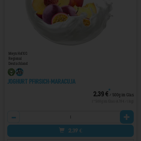
Meyn Hof KG
Regional
Deutschland
Joghurt Pfirsich-Maracuja
*
2,39 €
/ 500g im Glas
1 * 500g im Glas (4,78 € / 1 kg)
Anzahl
2,39
€