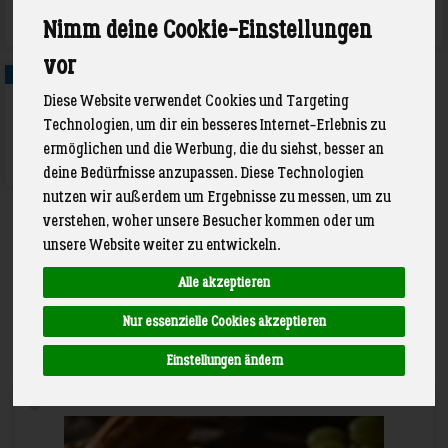
Joghurt-Karussel
Käse
Nimm deine Cookie-Einstellungen
vor
3
Diese Website verwendet Cookies und Targeting
Technologien, um dir ein besseres Internet-Erlebnis zu
ermöglichen und die Werbung, die du siehst, besser an
Frischkäse
deine Bedürfnisse anzupassen. Diese Technologien
nutzen wir außerdem um Ergebnisse zu messen, um zu
verstehen, woher unsere Besucher kommen oder um
unsere Website weiter zu entwickeln.
Alle akzeptieren
Hersteller
Allergene
Nur essenzielle Cookies akzeptieren
Einstellungen ändern
Art.-Nr. 336