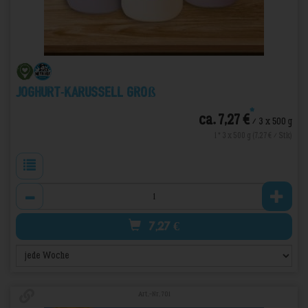
Joghurt-Karussell Groß
*
ca. 7,27 €
/ 3 x 500 g
1 * 3 x 500 g (7,27 € / Stk)
Anzahl
7,27
€
Art.-Nr. 701