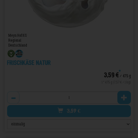
Meyn Hof KG
Regional
Deutschland
Frischkäse Natur
*
3,59 €
/ 475 g
1 * 475 g (7,57 € / 1 kg)
Anzahl
3,59
€