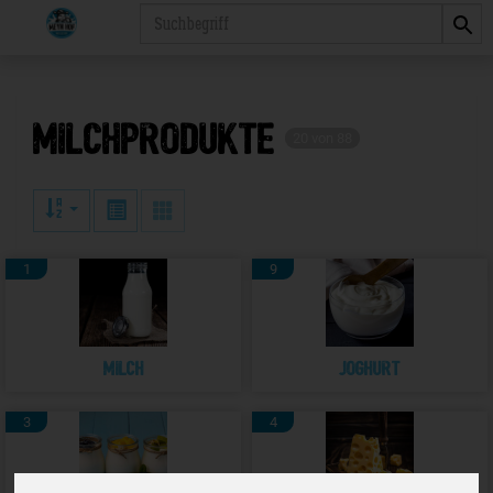
Produkt
Milchprodukte
20 von 88
1
9
Milch
Joghurt
3
4