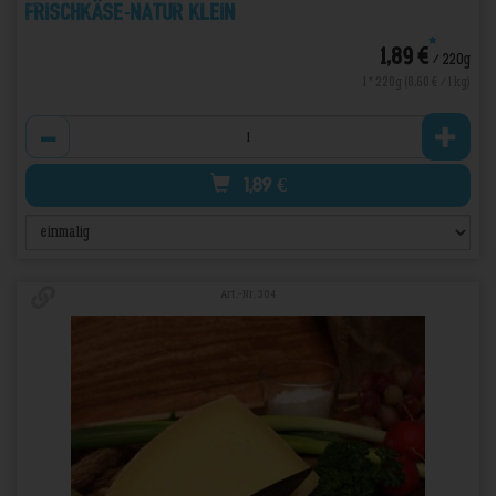
Frischkäse-Natur Klein
*
1,89 €
/ 220g
1 * 220g (8,60 € / 1 kg)
Anzahl
1,89
€
Art.-Nr. 304