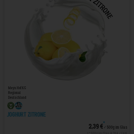
Meyn Hof KG
Regional
Deutschland
Joghurt Zitrone
*
2,39 €
/ 500g im Glas
1 * 500g im Glas (4,78 € / 1 kg)