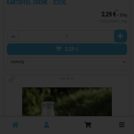
Kartoffel Creme - 220g
*
2,29 €
/ 220g
1 * 220g (10,42 € / 1 kg)
Anzahl
2,29
€
Art.-Nr. 10
Toggle
cart