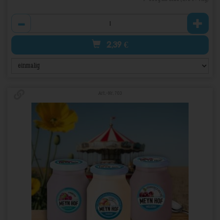
Anzahl
2,39
€
Art.-Nr. 703