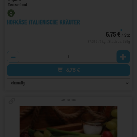
Deutschland
Hofkäse Italienische Kräuter
*
6,75 €
/ Stk
27,00 € / 1 kg, 1 Stück ca. 250g
Anzahl
6,75
€
Art.-Nr. 307