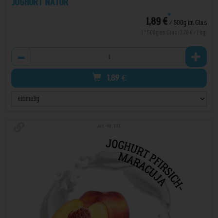
Joghurt Natur
*
1,89 €
/ 500g im Glas
1 * 500g im Glas (3,78 € / 1 kg)
Anzahl
1,89
€
Art.-Nr. 103