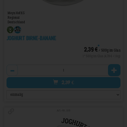
Meyn Hof KG
Regional
Deutschland
Joghurt Birne-Banane
*
2,39 €
/ 500g im Glas
1 * 500g im Glas (4,78 € / 1 kg)
Anzahl
2,39
€
Art.-Nr. 106