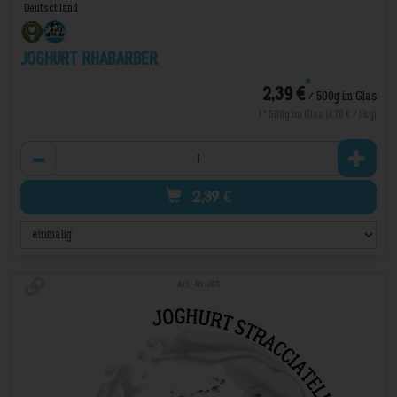
Deutschland
Joghurt Rhabarber
*
2,39 €
/ 500g im Glas
1 * 500g im Glas (4,78 € / 1 kg)
Anzahl
2,39
€
Art.-Nr. 105