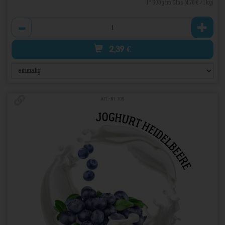
1 * 500g im Glas (4,78 € / 1 kg)
Anzahl
2,39
€
Art.-Nr. 109