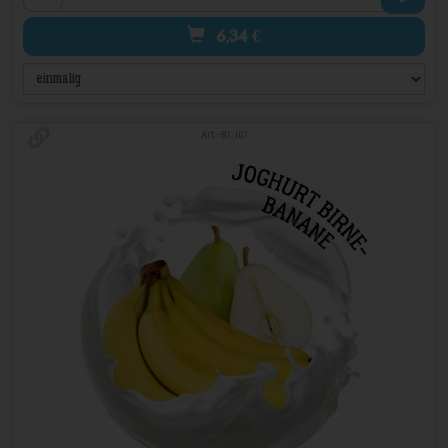
6,34
€
Art.-Nr. 107