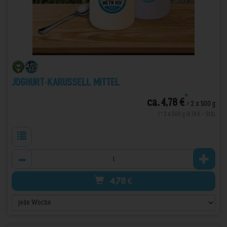
Joghurt-Karussell Mittel
*
ca. 4,78 €
/ 2 x 500 g
1 * 2 x 500 g (4,78 € / Stk)
Anzahl
4,78
€