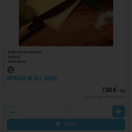
Mobile Käserei Martens
Regional
Deutschland
Hofkäse De oll Keerl
*
7,50 €
/ Stk
30,00 € / 1 kg, 1 Stück ca. 250g
Anzahl
7,50
€