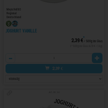
Meyn Hof KG
Regional
Deutschland
Joghurt Vanille
*
2,39 €
/ 500g im Glas
1 * 500g im Glas (4,78 € / 1 kg)
Anzahl
2,39
€
Art.-Nr. 114