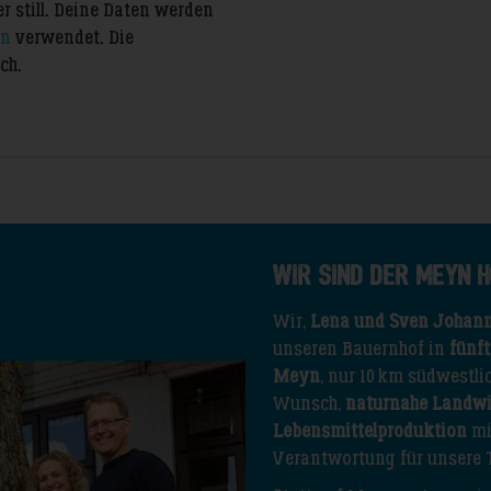
r still. Deine Daten werden
en
verwendet. Die
ch.
Wir sind der Meyn H
Wir,
Lena und Sven Johan
unseren Bauernhof in
fünft
Meyn
, nur 10 km südwestl
Wunsch,
naturnahe Landwi
Lebensmittelproduktion
mi
Verantwortung für unsere 