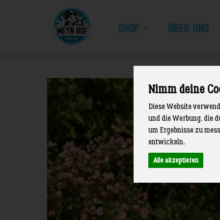
SHOP
ÜBER UNS
Meyn
Hof
Nimm deine Co
Diese Website verwende
und die Werbung, die d
um Ergebnisse zu mess
entwickeln.
Alle akzeptieren