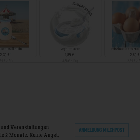
-Karussell Klein
Joghurt Natur
Frische Eier aus Frei
2,39 €
1,89 €
2,89 
*
*
39 € / Stk
3,78 € / 1 kg
2,89 € / 
n und Veranstaltungen
Anmeldung Milchpost
lle 2 Monate. Keine Angst,