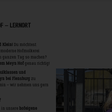
of – Lernort
 Klein!
Du möchtest
 moderne Hofmolkerei
en ganzen Tag so machen?
dem Meyn Hof
genau richtig!
hulklassen und
n bei Flensburg
zu
rmin – wir nehmen uns gern
?
 in unsere
hofeigene