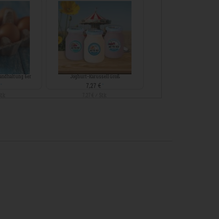
landhaltung 6er
Joghurt-Karussell Groß
€
7,27 €
*
*
Stk
7,27 € / Stk