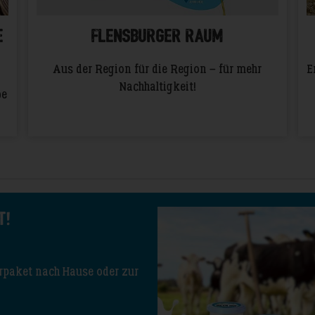
E
FLENSBURGER RAUM
E
Aus der Region für die Region – für mehr
Nachhaltigkeit!
be
t!
ierpaket nach Hause oder zur