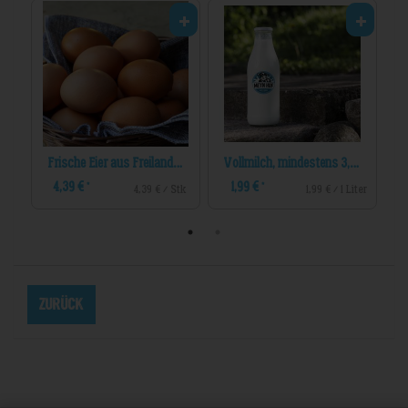
us Freilandhaltung 6er
Frische Eier aus Freilandhaltung 10er
Vollmilch, mindestens 3,8% Fett
4,39 €
1,99 €
*
*
Stk
4,39 € / Stk
1,99 € / 1 Liter
Zurück