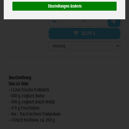
inkl. 7% MwSt.
Einstellungen ändern
Anzahl
15,99
€
Beschreibung
Das ist drin!
- 1 Liter frische Vollmilch
- 500 g Joghurt Natur
- 500 g Joghurt (nach Wahl)
- 475 g Frischkäse
- 6er - Pack leckere Freilandeier
- 1 Stück Hofkäse, ca. 250 g