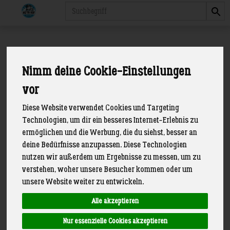
Produkt
Nimm deine Cookie-Einstellungen
vor
Diese Website verwendet Cookies und Targeting
Technologien, um dir ein besseres Internet-Erlebnis zu
ermöglichen und die Werbung, die du siehst, besser an
deine Bedürfnisse anzupassen. Diese Technologien
nutzen wir außerdem um Ergebnisse zu messen, um zu
verstehen, woher unsere Besucher kommen oder um
unsere Website weiter zu entwickeln.
Großes Probierpaket
Pro Kunde 1x bestellbar
Art.-Nr. 720
Alle akzeptieren
*
Meyn Hof KG
15,99 €
/ Paket
Deutschland
Nur essenzielle Cookies akzeptieren
(15,99 € / Stk)
Regional