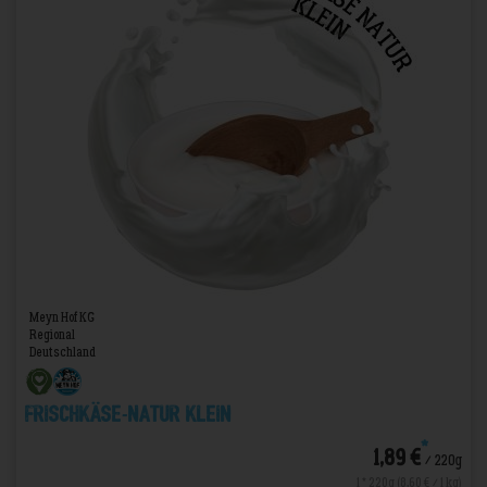
Meyn Hof KG
Regional
Deutschland
Frischkäse-Natur Klein
*
1,89 €
/ 220g
1 * 220g (8,60 € / 1 kg)