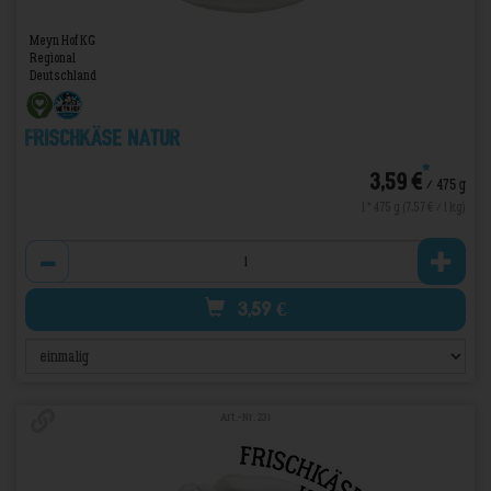
Meyn Hof KG
Regional
Deutschland
Frischkäse Natur
*
3,59 €
/ 475 g
1 * 475 g (7,57 € / 1 kg)
Anzahl
3,59
€
Art.-Nr. 231