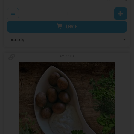
Anzahl
1,89
€
Art.-Nr. 234