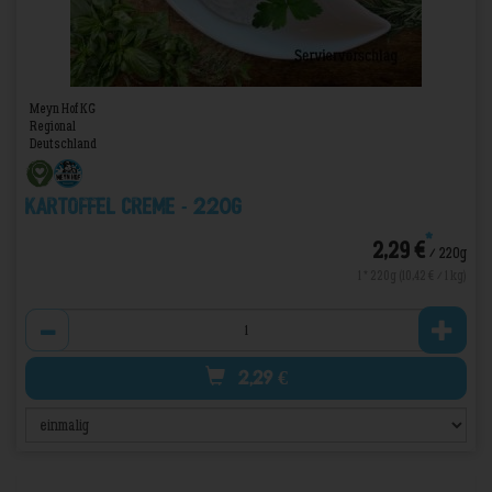
Meyn Hof KG
Regional
Deutschland
Kartoffel Creme - 220g
*
2,29 €
/ 220g
1 * 220g (10,42 € / 1 kg)
Anzahl
2,29
€